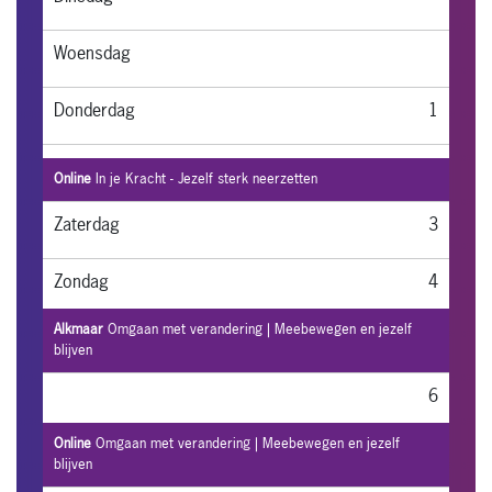
Woensdag
Donderdag
1
Vrijdag
2
Online
In je Kracht - Jezelf sterk neerzetten
Zaterdag
3
Zondag
4
Alkmaar
Omgaan met verandering | Meebewegen en jezelf
5
blijven
6
Online
Omgaan met verandering | Meebewegen en jezelf
7
blijven