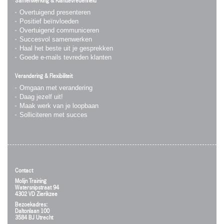
Samenwerking & Klanttevredenheid
Overtuigend presenteren
Positief beïnvloeden
Overtuigend communiceren
Succesvol samenwerken
Haal het beste uit je gesprekken
Goede e-mails tevreden klanten
Verandering & Flexibiliteit
Omgaan met verandering
Daag jezelf uit!
Maak werk van je loopbaan
Solliciteren met succes
Contact
Molijn Training
Watersnipstraat 94
4302 VD Zierikzee
Bezoekadres:
Daltonlaan 100
3584 BJ Utrecht