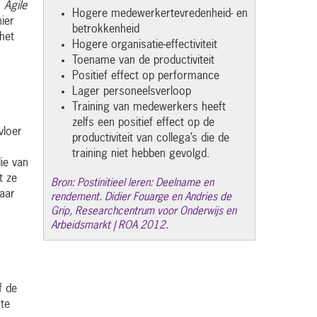
.
Agile
Hogere medewerkertevredenheid- en
ier
betrokkenheid
het
Hogere organisatie-effectiviteit
Toename van de productiviteit
Positief effect op performance
Lager personeelsverloop
Training van medewerkers heeft
zelfs een positief effect op de
vloer
productiviteit van collega’s die de
training niet hebben gevolgd.
ie van
t ze
Bron: Postinitieel leren: Deelname en
daar
rendement. Didier Fouarge en Andries de
Grip, Researchcentrum voor Onderwijs en
Arbeidsmarkt | ROA 2012.
f de
ste