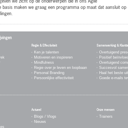
geven we zicht op de onderwerpen die in ons Agile
 basis maken we graag een programma op maat dat aansluit op
lingen.
jvingen
Regie & Effectiviteit
Samenwerking & Klantt
Ken je talenten
Overtuigend pres
rek
Motiveren en inspireren
Positief beïnvloe
r
Mindfulness
Overtuigend com
Regie over je leven en loopbaan
Succesvol same
Personal Branding
Haal het beste ui
Persoonlijke effectiviteit
Goede e-mails te
Actueel
Onze mensen
Blogs / Vlogs
Trainers
Nieuws
ies