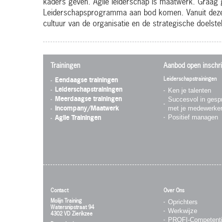
kaders geven. Agile leiderschap is maatwerk. Graag 
Leiderschapsprogramma aan bod komen. Vanuit deze
cultuur van de organisatie en de strategische doelstel
Trainingen
Aanbod open inschri
Leiderschapstrainingen
Eendaagse trainingen
Leiderschapstrainingen
Ken je talenten
Succesvol in gesp
Meerdaagse trainingen
met je medewerke
Incompany/Maatwerk
Positief managen
Agile Trainingen
Contact
Over Ons
Molijn Training
Oprichters
Watersnipstraat 94
Werkwijze
4302 VD Zierikzee
PROFI-Competent