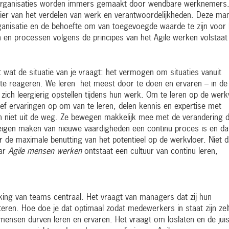
 organisaties worden immers gemaakt door wendbare werknemers
ier van het verdelen van werk en verantwoordelijkheden. Deze man
rganisatie en de behoefte om van toegevoegde waarde te zijn voor 
en processen volgens de principes van het Agile werken volstaat
 wat de situatie van je vraagt: het vermogen om situaties vanuit
op te reageren. We leren het meest door te doen en ervaren – in de
 zich leergierig opstellen tijdens hun werk. Om te leren op de werk
ief ervaringen op om van te leren, delen kennis en expertise met
 niet uit de weg. Ze bewegen makkelijk mee met de verandering d
 eigen maken van nieuwe vaardigheden een continu proces is en da
r de maximale benutting van het potentieel op de werkvloer. Niet 
ar
Agile mensen werken
ontstaat een cultuur van continu leren,
king van teams centraal. Het vraagt van managers dat zij hun
eren. Hoe doe je dat optimaal zodat medewerkers in staat zijn zel
 mensen durven leren en ervaren. Het vraagt om loslaten en de jui