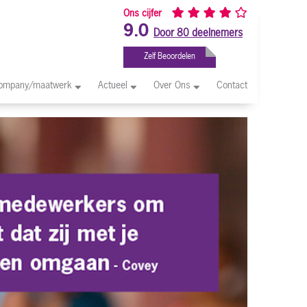
Ons cijfer
9.0
Door 80 deelnemers
Zelf Beoordelen
company/maatwerk
Actueel
Over Ons
Contact