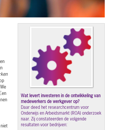
 en
jn
rken
op
. We
 Een
Wat levert investeren in de ontwikkeling van
nnen
medewerkers de werkgever op?
Daar deed het researchcentrum voor
Onderwijs en Arbeidsmarkt (ROA) onderzoek
naar. Zij constateerden de volgende
resultaten voor bedrijven:
 niet