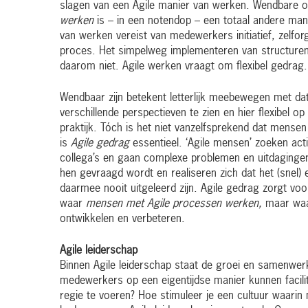
slagen van een Agile manier van werken. Wendbare
werken
is – in een notendop – een totaal andere man
van werken vereist van medewerkers initiatief, zelfo
proces. Het simpelweg implementeren van structuren 
daarom niet. Agile werken vraagt om flexibel gedrag.
Wendbaar zijn betekent letterlijk meebewegen met dat
verschillende perspectieven te zien en hier flexibel 
praktijk. Tóch is het niet vanzelfsprekend dat mensen
is
Agile gedrag
essentieel. ‘Agile mensen’ zoeken act
collega’s en gaan complexe problemen en uitdagingen
hen gevraagd wordt en realiseren zich dat het (snel)
daarmee nooit uitgeleerd zijn. Agile gedrag zorgt voo
waar
mensen met Agile processen werken,
maar wa
ontwikkelen en verbeteren.
Agile leiderschap
Binnen Agile leiderschap staat de groei en samenwer
medewerkers op een eigentijdse manier kunnen facilit
regie te voeren? Hoe stimuleer je een cultuur waarin