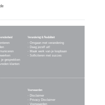
 de
evredenheid
Verandering & Flexibiliteit
enteren
Omgaan met verandering
den
Daag jezelf uit!
municeren
Maak werk van je loopbaan
nwerken
Solliciteren met succes
t je gesprekken
vreden klanten
Voorwaarden
Disclaimer
Privacy Disclaimer
Voorwaarden