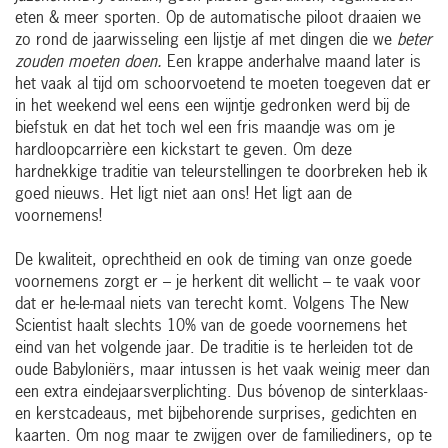
eten & meer sporten. Op de automatische piloot draaien we
zo rond de jaarwisseling een lijstje af met dingen die we
beter
zouden moeten doen.
Een krappe anderhalve maand later is
het vaak al tijd om schoorvoetend te moeten toegeven dat er
in het weekend wel eens een wijntje gedronken werd bij de
biefstuk en dat het toch wel een fris maandje was om je
hardloopcarrière een kickstart te geven. Om deze
hardnekkige traditie van teleurstellingen te doorbreken heb ik
goed nieuws. Het ligt niet aan ons! Het ligt aan de
voornemens!
De kwaliteit, oprechtheid en ook de timing van onze goede
voornemens zorgt er – je herkent dit wellicht – te vaak voor
dat er he-le-maal niets van terecht komt. Volgens The New
Scientist haalt slechts 10% van de goede voornemens het
eind van het volgende jaar. De traditie is te herleiden tot de
oude Babyloniërs, maar intussen is het vaak weinig meer dan
een extra eindejaarsverplichting. Dus bóvenop de sinterklaas-
en kerstcadeaus, met bijbehorende surprises, gedichten en
kaarten. Om nog maar te zwijgen over de familiediners, op te