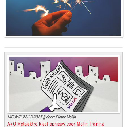
NIEUWS 22-12-2025 || door: Pieter Molijn
A+O Metalektro kiest opnieuw voor Molijn Training