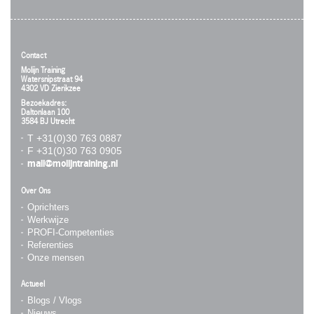
Contact
Molijn Training
Watersnipstraat 94
4302 VD Zierikzee
Bezoekadres:
Daltonlaan 100
3584 BJ Utrecht
T +31(0)30 763 0887
F +31(0)30 763 0905
mail@molijntraining.nl
Over Ons
Oprichters
Werkwijze
PROFI-Competenties
Referenties
Onze mensen
Actueel
Blogs / Vlogs
Nieuws