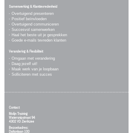
Samenwerking & Klanttevredenheid
Overtuigend presenteren
Positief beïnvloeden
Overtuigend communiceren
Succesvol samenwerken
Haal het beste uit je gesprekken
Goede e-mails tevreden klanten
Verandering & Flexibiliteit
Omgaan met verandering
Daag jezelf uit!
Maak werk van je loopbaan
Solliciteren met succes
Contact
Molijn Training
Watersnipstraat 94
4302 VD Zierikzee
Bezoekadres:
Daltonlaan 100