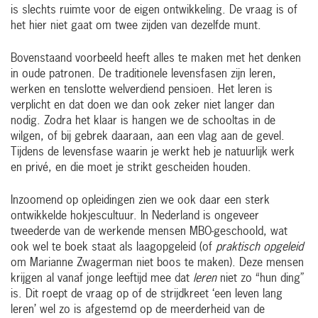
is slechts ruimte voor de eigen ontwikkeling. De vraag is of
het hier niet gaat om twee zijden van dezelfde munt.
Bovenstaand voorbeeld heeft alles te maken met het denken
in oude patronen. De traditionele levensfasen zijn leren,
werken en tenslotte welverdiend pensioen. Het leren is
verplicht en dat doen we dan ook zeker niet langer dan
nodig. Zodra het klaar is hangen we de schooltas in de
wilgen, of bij gebrek daaraan, aan een vlag aan de gevel.
Tijdens de levensfase waarin je werkt heb je natuurlijk werk
en privé, en die moet je strikt gescheiden houden.
Inzoomend op opleidingen zien we ook daar een sterk
ontwikkelde hokjescultuur. In Nederland is ongeveer
tweederde van de werkende mensen MBO-geschoold, wat
ook wel te boek staat als laagopgeleid (of
praktisch opgeleid
om Marianne Zwagerman niet boos te maken). Deze mensen
krijgen al vanaf jonge leeftijd mee dat
leren
niet zo “hun ding”
is. Dit roept de vraag op of de strijdkreet ‘een leven lang
leren’ wel zo is afgestemd op de meerderheid van de