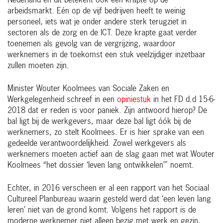
Nederland en dit betekent ook een krapte op de
arbeidsmarkt. Eén op de vijf bedrijven heeft te weinig
personeel, iets wat je onder andere sterk terugziet in
sectoren als de zorg en de ICT. Deze krapte gaat verder
toenemen als gevolg van de vergrijzing, waardoor
werknemers in de toekomst een stuk veelzijdiger inzetbaar
zullen moeten zijn.
Minister Wouter Koolmees van Sociale Zaken en
Werkgelegenheid schreef in een
opiniestuk
in het FD d.d 15-6-
2018 dat er reden is voor paniek. Zijn antwoord hierop? De
bal ligt bij de werkgevers, maar deze bal ligt óók bij de
werknemers, zo stelt Koolmees. Er is hier sprake van een
gedeelde verantwoordelijkheid. Zowel werkgevers als
werknemers moeten actief aan de slag gaan met wat Wouter
Koolmees “het dossier ‘leven lang ontwikkelen’” noemt.
Echter, in 2016 verscheen er al een rapport van het Sociaal
Cultureel Planbureau waarin gesteld werd dat ‘een leven lang
leren’ niet van de grond komt. Volgens het rapport is de
moderne werknemer niet alleen bezig met werk en gezin,