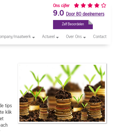
Ons cijfer
9.0
Door 80 deelnemers
Zelf Beoordelen
company/maatwerk
Actueel
Over Ons
Contact
e tips
e klik
et
oach