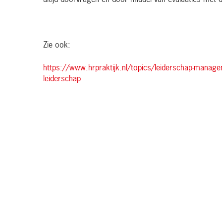
altijd doorvragen en door middel van evaluaties met 
Zie ook:
https://www.hrpraktijk.nl/topics/leiderschap-manag
leiderschap