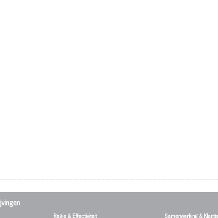
jvingen
Regie & Effectiviteit
Samenwerking & Klantt