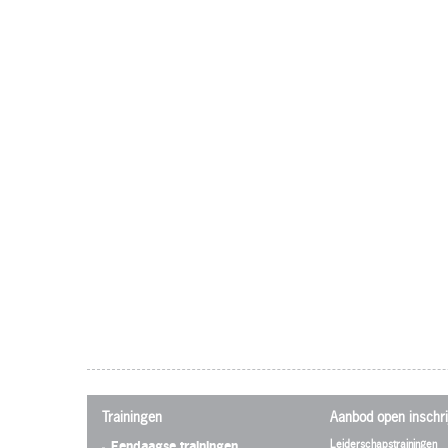
Trainingen
Aanbod open inschri
Leiderschapstrainingen
Eendaagse trainingen