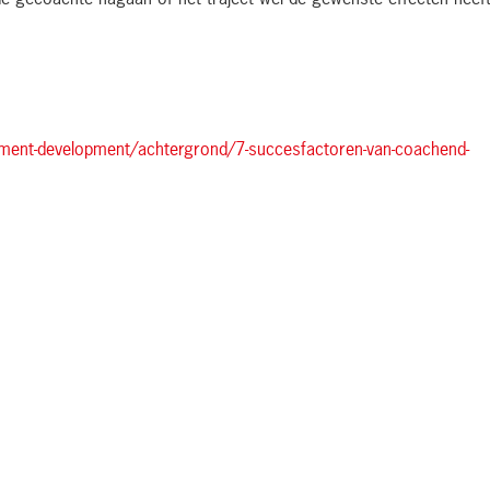
de gecoachte nagaan of het traject wel de gewenste effecten heeft
ement-development/achtergrond/7-succesfactoren-van-coachend-