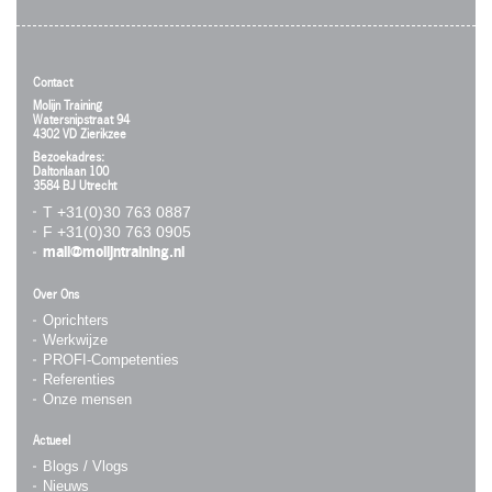
Contact
Molijn Training
Watersnipstraat 94
4302 VD Zierikzee
Bezoekadres:
Daltonlaan 100
3584 BJ Utrecht
T +31(0)30 763 0887
F +31(0)30 763 0905
mail@molijntraining.nl
Over Ons
Oprichters
Werkwijze
PROFI-Competenties
Referenties
Onze mensen
Actueel
Blogs / Vlogs
Nieuws