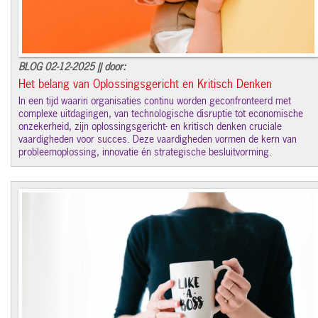
BLOG 02-12-2025 || door:
Het belang van Oplossingsgericht en Kritisch Denken
In een tijd waarin organisaties continu worden geconfronteerd met
complexe uitdagingen, van technologische disruptie tot economische
onzekerheid, zijn oplossingsgericht- en kritisch denken cruciale
vaardigheden voor succes. Deze vaardigheden vormen de kern van
probleemoplossing, innovatie én strategische besluitvorming.