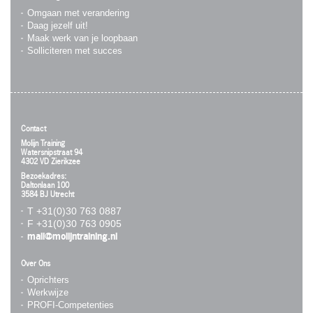
Omgaan met verandering
Daag jezelf uit!
Maak werk van je loopbaan
Solliciteren met succes
Contact
Molijn Training
Watersnipstraat 94
4302 VD Zierikzee
Bezoekadres:
Daltonlaan 100
3584 BJ Utrecht
T +31(0)30 763 0887
F +31(0)30 763 0905
mail@molijntraining.nl
Over Ons
Oprichters
Werkwijze
PROFI-Competenties