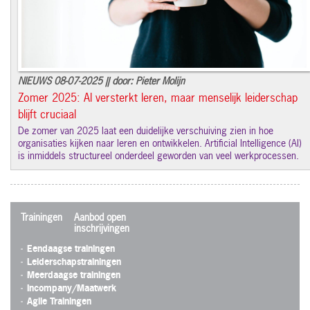
NIEUWS 08-07-2025 || door: Pieter Molijn
Zomer 2025: AI versterkt leren, maar menselijk leiderschap
blijft cruciaal
De zomer van 2025 laat een duidelijke verschuiving zien in hoe
organisaties kijken naar leren en ontwikkelen. Artificial Intelligence (AI)
is inmiddels structureel onderdeel geworden van veel werkprocessen.
Trainingen
Aanbod open
inschrijvingen
Eendaagse trainingen
Leiderschapstrainingen
Meerdaagse trainingen
Incompany/Maatwerk
Agile Trainingen