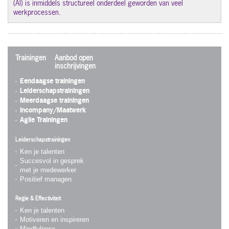
(AI) is inmiddels structureel onderdeel geworden van veel
werkprocessen.
Trainingen
Aanbod open
inschrijvingen
Eendaagse trainingen
Leiderschapstrainingen
Meerdaagse trainingen
Incompany/Maatwerk
Agile Trainingen
Leiderschapstrainingen
Ken je talenten
Succesvol in gesprek
met je medewerker
Positief managen
Regie & Effectiviteit
Ken je talenten
Motiveren en inspireren
Mindfulness