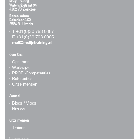
Molijn Training
Watersnipstraat 94
4302 VD Zierikzee
Bezoekadres:
Daltonlaan 100
3584 BJ Utrecht
T +31(0)30 763 0887
F +31(0)30 763 0905
mail@molijntraining.nl
Over Ons
Oprichters
Werkwijze
PROFI-Competenties
Referenties
Onze mensen
Actueel
Blogs / Vlogs
Nieuws
Onze mensen
Trainers