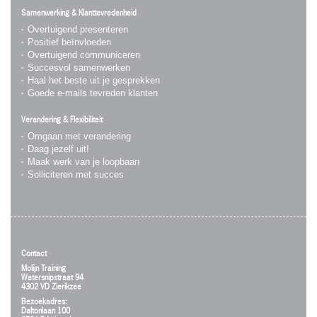
Samenwerking & Klanttevredenheid
Overtuigend presenteren
Positief beïnvloeden
Overtuigend communiceren
Succesvol samenwerken
Haal het beste uit je gesprekken
Goede e-mails tevreden klanten
Verandering & Flexibiliteit
Omgaan met verandering
Daag jezelf uit!
Maak werk van je loopbaan
Solliciteren met succes
Contact
Molijn Training
Watersnipstraat 94
4302 VD Zierikzee
Bezoekadres:
Daltonlaan 100