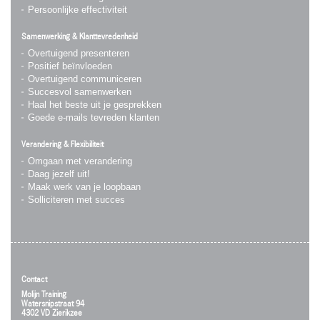
Persoonlijke effectiviteit
Samenwerking & Klanttevredenheid
Overtuigend presenteren
Positief beïnvloeden
Overtuigend communiceren
Succesvol samenwerken
Haal het beste uit je gesprekken
Goede e-mails tevreden klanten
Verandering & Flexibiliteit
Omgaan met verandering
Daag jezelf uit!
Maak werk van je loopbaan
Solliciteren met succes
Contact
Molijn Training
Watersnipstraat 94
4302 VD Zierikzee