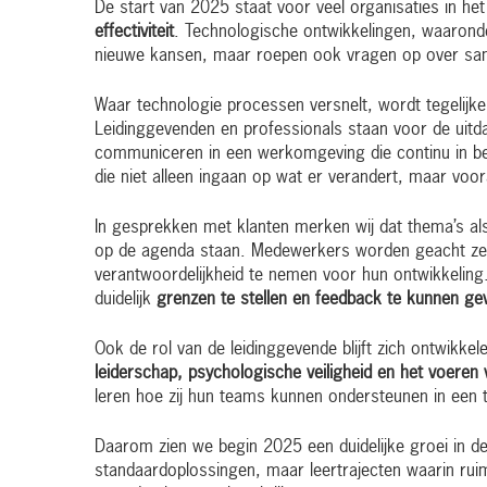
De start van 2025 staat voor veel organisaties in he
effectiviteit
. Technologische ontwikkelingen, waarond
nieuwe kansen, maar roepen ook vragen op over sam
Waar technologie processen versnelt, wordt tegelijkerti
Leidinggevenden en professionals staan voor de uitda
communiceren in een werkomgeving die continu in be
die niet alleen ingaan op wat er verandert, maar vo
In gesprekken met klanten merken wij dat thema’s a
op de agenda staan. Medewerkers worden geacht zel
verantwoordelijkheid te nemen voor hun ontwikkeling
duidelijk
grenzen te stellen en feedback te kunnen g
Ook de rol van de leidinggevende blijft zich ontwikk
leiderschap, psychologische veiligheid en het voer
leren hoe zij hun teams kunnen ondersteunen in een t
Daarom zien we begin 2025 een duidelijke groei in de
standaardoplossingen, maar leertrajecten waarin ruimte