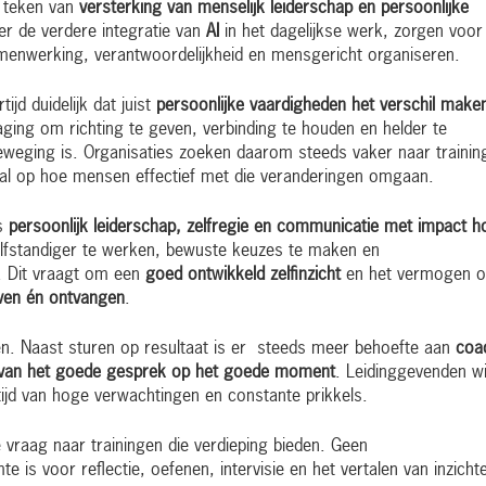
t teken van
versterking van menselijk leiderschap en persoonlijke
er de verdere integratie van
AI
in het dagelijkse werk, zorgen voor
enwerking, verantwoordelijkheid en mensgericht organiseren.
jd duidelijk dat juist
persoonlijke vaardigheden het verschil make
ging om richting te geven, verbinding te houden en helder te
weging is. Organisaties zoeken daarom steeds vaker naar trainin
oral op hoe mensen effectief met die veranderingen omgaan.
ls
persoonlijk leiderschap, zelfregie en communicatie met impact 
fstandiger te werken, bewuste keuzes te maken en
. Dit vraagt om een
goed ontwikkeld zelfinzicht
en het vermogen 
even én ontvangen
.
elen. Naast sturen op resultaat is er steeds meer behoefte aan
coa
en van het goede gesprek op het goede moment
. Leidinggevenden wi
ijd van hoge verwachtingen en constante prikkels.
 vraag naar trainingen die verdieping bieden. Geen
 is voor reflectie, oefenen, intervisie en het vertalen van inzicht