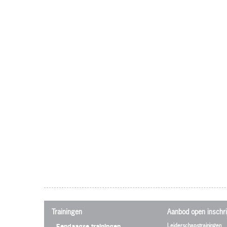
Trainingen
Aanbod open inschri
Leiderschapstrainingen