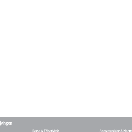
jvingen
Regie & Effectiviteit
Samenwerking & Klantt