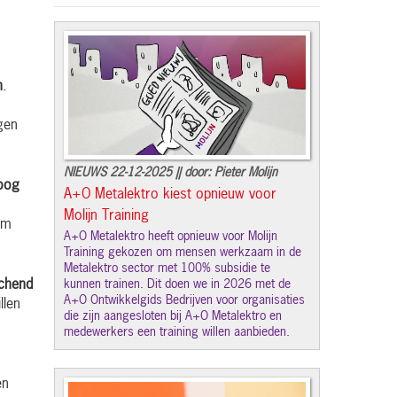
n
.
gen
NIEUWS 22-12-2025 || door: Pieter Molijn
hoog
A+O Metalektro kiest opnieuw voor
Molijn Training
om
A+O Metalektro heeft opnieuw voor Molijn
Training gekozen om mensen werkzaam in de
Metalektro sector met 100% subsidie te
kunnen trainen. Dit doen we in 2026 met de
chend
A+O Ontwikkelgids Bedrijven voor organisaties
llen
die zijn aangesloten bij A+O Metalektro en
medewerkers een training willen aanbieden.
en