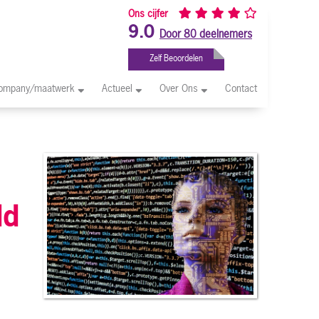
Ons cijfer
9.0
Door 80 deelnemers
Zelf Beoordelen
company/maatwerk
Actueel
Over Ons
Contact
ld