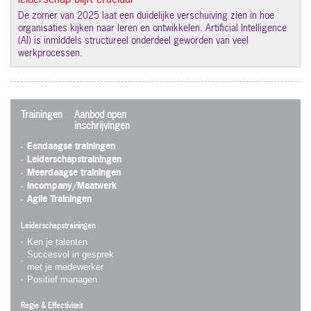
leiderschap blijft cruciaal
De zomer van 2025 laat een duidelijke verschuiving zien in hoe
organisaties kijken naar leren en ontwikkelen. Artificial Intelligence
(AI) is inmiddels structureel onderdeel geworden van veel
werkprocessen.
Trainingen
Aanbod open
inschrijvingen
Eendaagse trainingen
Leiderschapstrainingen
Meerdaagse trainingen
Incompany/Maatwerk
Agile Trainingen
Leiderschapstrainingen
Ken je talenten
Succesvol in gesprek
met je medewerker
Positief managen
Regie & Effectiviteit