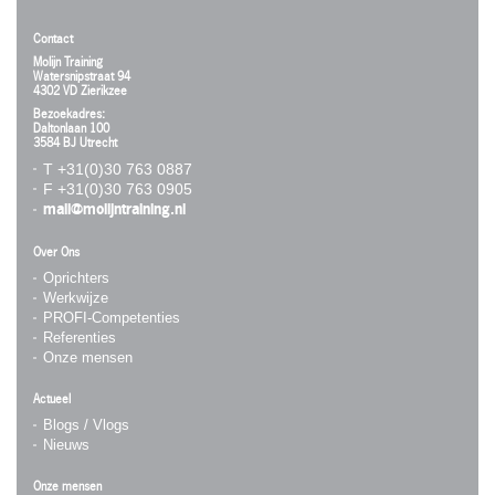
Contact
Molijn Training
Watersnipstraat 94
4302 VD Zierikzee
Bezoekadres:
Daltonlaan 100
3584 BJ Utrecht
T +31(0)30 763 0887
F +31(0)30 763 0905
mail@molijntraining.nl
Over Ons
Oprichters
Werkwijze
PROFI-Competenties
Referenties
Onze mensen
Actueel
Blogs / Vlogs
Nieuws
Onze mensen