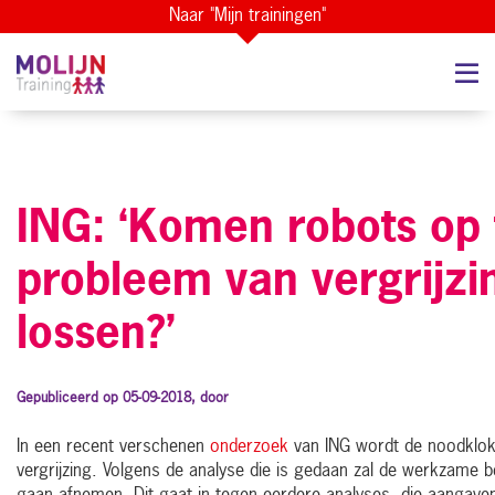
Naar "Mijn trainingen"
ING: ‘Komen robots op 
probleem van vergrijzi
lossen?’
Gepubliceerd op 05-09-2018, door
In een recent verschenen
onderzoek
van ING wordt de noodklok
vergrijzing. Volgens de analyse die is gedaan zal de werkzame 