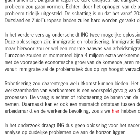
gaan afnemen. Dit gaat in tegen eerdere analyses, die aangaven 
probleem zou gaan vormen. Echter, door het ophogen van de pen
probleem tijdelijk uitgesteld. De schatting is nu dat het vanaf 
Duitsland en Zuid-Europese landen zullen hard worden geraakt d
In het verdere verslag onderscheidt ING twee mogelijke oploss
Deze oplossingen zijn: immigratie en robotisering. Immigratie lijk
maar hiervoor zou er wel een enorme aanwas van arbeidsmigrati
Eurozone zouden er momenteel bijna 4 miljoen extra werknemers
niet de voorspelde economische groei van de komende jaren 
vanuit immigratie zal de problematiek dus op zijn hoogst verzac
Robotisering zou daarentegen wel uitkomst kunnen bieden. He
werkzaamheden van werknemers is een voorspeld gevolg van 
processen. De vraag is echter of robotisering de banen van de
nemen. Daarnaast kan er ook een mismatch ontstaan tussen de
arbeidsmarkt en de werkende bevolking, zoals we
hier
hebben 
In het onderzoek draagt ING dus geen oplossing voor het nader
analyse op duidelijke problemen die aan de horizon liggen.