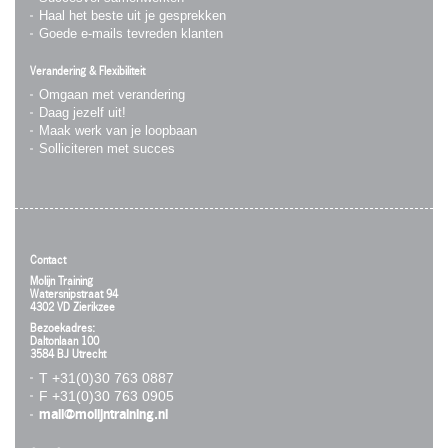
Haal het beste uit je gesprekken
Goede e-mails tevreden klanten
Verandering & Flexibiliteit
Omgaan met verandering
Daag jezelf uit!
Maak werk van je loopbaan
Solliciteren met succes
Contact
Molijn Training
Watersnipstraat 94
4302 VD Zierikzee
Bezoekadres:
Daltonlaan 100
3584 BJ Utrecht
T +31(0)30 763 0887
F +31(0)30 763 0905
mail@molijntraining.nl