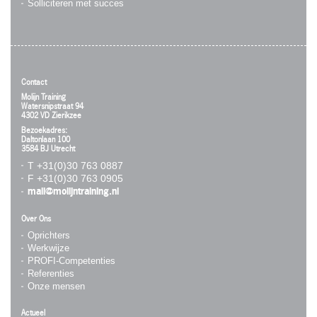
Solliciteren met succes
Contact
Molijn Training
Watersnipstraat 94
4302 VD Zierikzee
Bezoekadres:
Daltonlaan 100
3584 BJ Utrecht
T +31(0)30 763 0887
F +31(0)30 763 0905
mail@molijntraining.nl
Over Ons
Oprichters
Werkwijze
PROFI-Competenties
Referenties
Onze mensen
Actueel