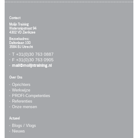
Contact
Molijn Training
Watersnipstraat 94
4302 VD Zierikzee
Bezoekadres:
Daltonlaan 100
3584 BJ Utrecht
T +31(0)30 763 0887
F +31(0)30 763 0905
mail@molijntraining.nl
Over Ons
Oprichters
Werkwijze
PROFI-Competenties
Referenties
Onze mensen
Actueel
Blogs / Vlogs
Nieuws