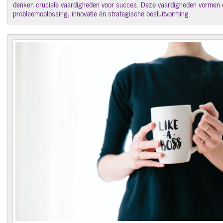
denken cruciale vaardigheden voor succes. Deze vaardigheden vormen 
probleemoplossing, innovatie én strategische besluitvorming.