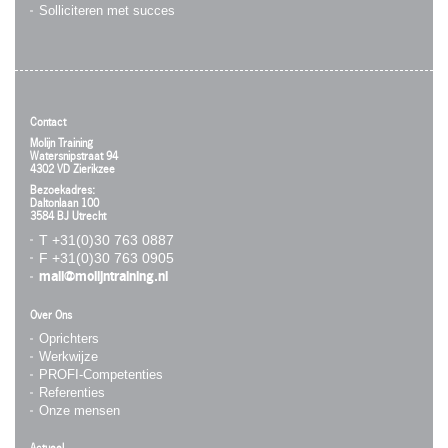
Solliciteren met succes
Contact
Molijn Training
Watersnipstraat 94
4302 VD Zierikzee
Bezoekadres:
Daltonlaan 100
3584 BJ Utrecht
T +31(0)30 763 0887
F +31(0)30 763 0905
mail@molijntraining.nl
Over Ons
Oprichters
Werkwijze
PROFI-Competenties
Referenties
Onze mensen