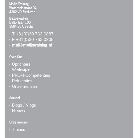
Molijn Training
Watersnipstraat 94
4302 VD Zierikzee
Bezoekadres:
Daltonlaan 100
3584 BJ Utrecht
T +31(0)30 763 0887
F +31(0)30 763 0905
mail@molijntraining.nl
Over Ons
Oprichters
Werkwijze
PROFI-Competenties
Referenties
Onze mensen
Actueel
Blogs / Vlogs
Nieuws
Onze mensen
Trainers