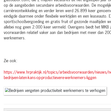
glassdoor.com, die 2 miljoen vacatures uit het afgelopen jaar 
op de aangeboden secundaire arbeidsvoorwaarden. De mogelijk
carrièreontwikkeling en verder leren werd 26.899 keer genoem
eindigde daarmee onder flexibele werktijden en een leaseauto. 
sport(school)vergoeding en gratis fruit of gezonde maaltijden w
allebei nog geen 2.000 keer vermeld. Overigens biedt het MKB 
voorwaarden relatief vaker aan dan bedrijven met meer dan 20
werknemers.
Zie ook:
https://www.hrpraktijk.nl/topics/arbeidsvoorwaarden/nieuws/n
bedrijven-laten-kans-op-productievere-werknemers-liggen