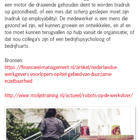
een motor die draaiende gehouden dient te worden (nadruk
op gezondheid), of een mes dat scherp geslepen moet zijn
(nadruk op employability). De medewerker is een mens die
gezond wil zijn, wil kunnen groeien en ontwikkelen, en af en
toe moet kunnen terugvallen op hulp vanuit de organisatie; of
dat nou collega’s zijn of een bedrijfspsycholoog of
bedrijfsarts.
Bronnen:
https://financieel-management.nl/artikel/nederlandse-
werkgevers-voorlopers-op-het-gebied-van-duurzame-
inzetbaarheid
http://www.molijntraining.nl/actueel/robots-op-de-werkvloer/