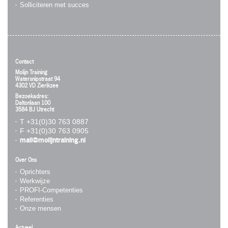
Solliciteren met succes
Contact
Molijn Training
Watersnipstraat 94
4302 VD Zierikzee
Bezoekadres:
Daltonlaan 100
3584 BJ Utrecht
T +31(0)30 763 0887
F +31(0)30 763 0905
mail@molijntraining.nl
Over Ons
Oprichters
Werkwijze
PROFI-Competenties
Referenties
Onze mensen
Actueel