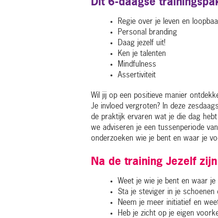
Dit 6-daagse trainingspa
Regie over je leven en loopba
Personal branding
Daag jezelf uit!
Ken je talenten
Mindfulness
Assertiviteit
Wil jij op een positieve manier ontdekk
Je invloed vergroten? In deze zesdaagse
de praktijk ervaren wat je die dag heb
we adviseren je een tussenperiode van
onderzoeken wie je bent en waar je v
Na de training
Jezelf zij
Weet je wie je bent en waar je
Sta je steviger in je schoenen e
Neem je meer initiatief en weet
Heb je zicht op je eigen voork