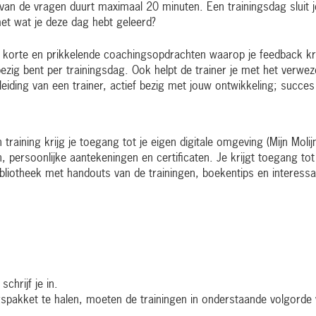
an de vragen duurt maximaal 20 minuten. Een trainingsdag sluit j
 met wat je deze dag hebt geleerd?
e korte en prikkelende coachingsopdrachten waarop je feedback kri
g bent per trainingsdag. Ook helpt de trainer je met het verwezenli
iding van een trainer, actief bezig met jouw ontwikkeling; succe
raining krijg je toegang tot je eigen digitale omgeving (Mijn Molijn)
, persoonlijke aantekeningen en certificaten. Je krijgt toegang t
bibliotheek met handouts van de trainingen, boekentips en interessa
chrijf je in.
gspakket te halen, moeten de trainingen in onderstaande volgord