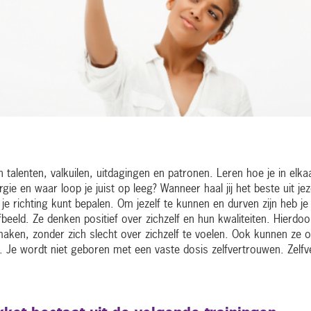
n talenten, valkuilen, uitdagingen en patronen. Leren hoe je in elkaa
rgie en waar loop je juist op leeg? Wanneer haal jij het beste uit j
e je richting kunt bepalen. Om jezelf te kunnen en durven zijn heb 
fbeeld. Ze denken positief over zichzelf en hun kwaliteiten. Hierdo
aken, zonder zich slecht over zichzelf te voelen. Ook kunnen ze o
. Je wordt niet geboren met een vaste dosis zelfvertrouwen. Zelfver