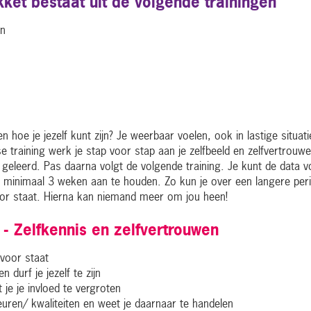
kket bestaat uit de volgende trainingen
an
en hoe je jezelf kunt zijn? Je weerbaar voelen, ook in lastige situ
 training werk je stap voor stap aan je zelfbeeld en zelfvertrouwe
t geleerd. Pas daarna volgt de volgende training. Je kunt de data v
 minimaal 3 weken aan te houden. Zo kun je over een langere perio
oor staat. Hierna kan niemand meer om jou heen!
n - Zelfkennis en zelfvertrouwen
 voor staat
n durf je jezelf te zijn
 je je invloed te vergroten
euren/ kwaliteiten en weet je daarnaar te handelen