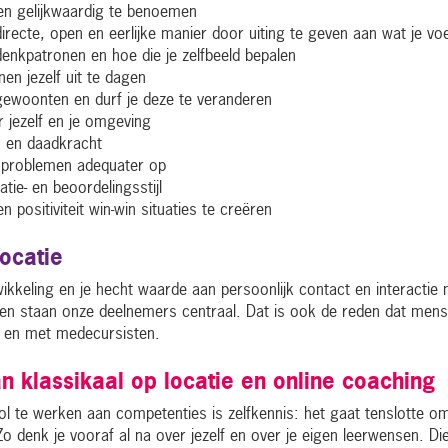
ilen gelijkwaardig te benoemen
recte, open en eerlijke manier door uiting te geven aan wat je voelt
denkpatronen en hoe die je zelfbeeld bepalen
en jezelf uit te dagen
 gewoonten en durf je deze te veranderen
r jezelf en je omgeving
s en daadkracht
 problemen adequater op
tie- en beoordelingsstijl
n positiviteit win-win situaties te creëren
locatie
wikkeling en je hecht waarde aan persoonlijk contact en interactie
ingen staan onze deelnemers centraal. Dat is ook de reden dat men
n en met medecursisten.
 klassikaal op locatie en online coaching
te werken aan competenties is zelfkennis: het gaat tenslotte om 
. Zo denk je vooraf al na over jezelf en over je eigen leerwensen.