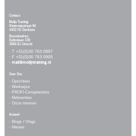
Contact
Molijn Training
Watersnipstraat 94
4302 VD Zierikzee
Bezoekadres:
Daltonlaan 100
3584 BJ Utrecht
T +31(0)30 763 0887
F +31(0)30 763 0905
mail@molijntraining.nl
Over Ons
Oprichters
Werkwijze
PROFI-Competenties
Referenties
Onze mensen
Actueel
Blogs / Vlogs
Nieuws