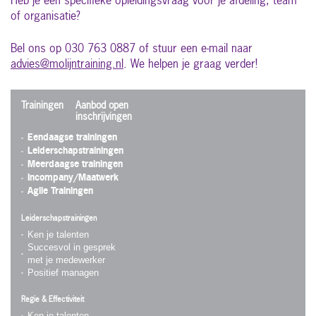
Heb je een specifieke opleidingsvraag voor je afdeling, team
of organisatie?
Bel ons op 030 763 0887 of stuur een e-mail naar
advies@molijntraining.nl
. We helpen je graag verder!
Trainingen
Aanbod open
inschrijvingen
Eendaagse trainingen
Leiderschapstrainingen
Meerdaagse trainingen
Incompany/Maatwerk
Agile Trainingen
Leiderschapstrainingen
Ken je talenten
Succesvol in gesprek
met je medewerker
Positief managen
Regie & Effectiviteit
Ken je talenten