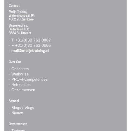
Contact
Molijn Training
Watersnipstraat 94
4302 VD Zierikzee
Bezoekadres:
Daltonlaan 100
3584 BJ Utrecht
T +31(0)30 763 0887
F +31(0)30 763 0905
mail@molijntraining.nl
Over Ons
Oprichters
Werkwijze
PROFI-Competenties
Referenties
Onze mensen
Actueel
Blogs / Vlogs
Nieuws
Onze mensen
Trainers