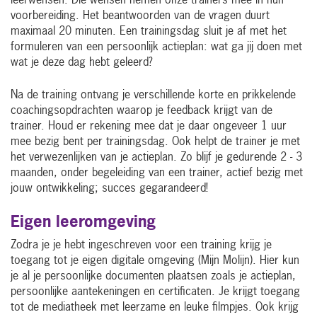
leerwensen. Die wensen nemen onze trainers mee in hun
voorbereiding. Het beantwoorden van de vragen duurt
maximaal 20 minuten. Een trainingsdag sluit je af met het
formuleren van een persoonlijk actieplan: wat ga jij doen met
wat je deze dag hebt geleerd?
Na de training ontvang je verschillende korte en prikkelende
coachingsopdrachten waarop je feedback krijgt van de
trainer. Houd er rekening mee dat je daar ongeveer 1 uur
mee bezig bent per trainingsdag. Ook helpt de trainer je met
het verwezenlijken van je actieplan. Zo blijf je gedurende 2 - 3
maanden, onder begeleiding van een trainer, actief bezig met
jouw ontwikkeling; succes gegarandeerd!
Eigen leeromgeving
Zodra je je hebt ingeschreven voor een training krijg je
toegang tot je eigen digitale omgeving (Mijn Molijn). Hier kun
je al je persoonlijke documenten plaatsen zoals je actieplan,
persoonlijke aantekeningen en certificaten. Je krijgt toegang
tot de mediatheek met leerzame en leuke filmpjes. Ook krijg